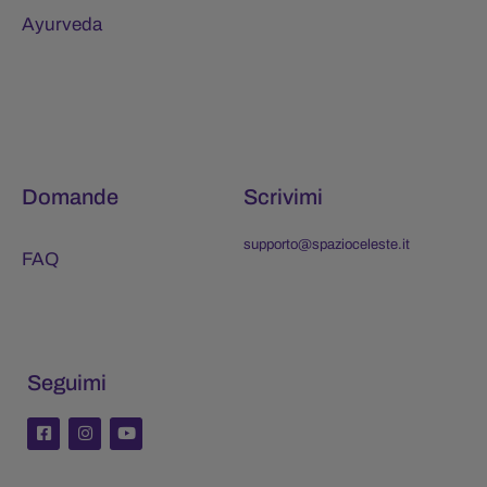
Ayurveda
Domande
Scrivimi
supporto@spazioceleste.it
FAQ
Seguimi
F
I
Y
a
n
o
c
s
u
e
t
t