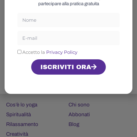
partecipare alla pratica gratuita
Nome
Email
Privacy
Accetto la
Privacy Policy
ISCRIVITI ORA
Glossario
Celeste
Cos’è lo yoga
Chi sono
Spiritualità
Abbonati
Rilassamento
Blog
Creatività