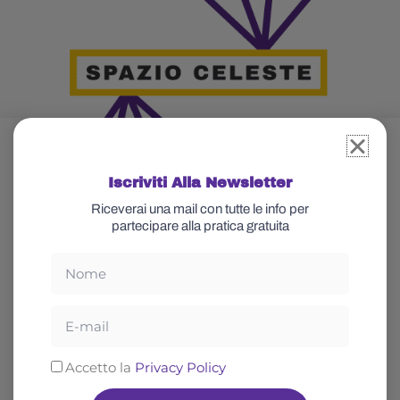
Iscriviti Alla Newsletter
Riceverai una mail con tutte le info per
partecipare alla pratica gratuita
Nome
Glossario
Celeste
Email
Cos’è lo yoga
Chi sono
Spiritualità
Abbonati
Privacy
Accetto la
Privacy Policy
Rilassamento
Blog