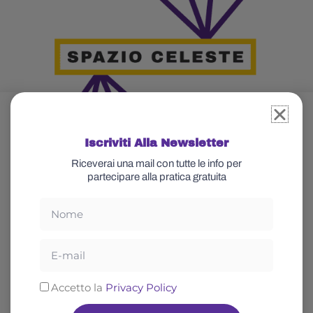
Iscriviti Alla Newsletter
Riceverai una mail con tutte le info per
partecipare alla pratica gratuita
Nome
Glossario
Celeste
Email
Cos’è lo yoga
Chi sono
Spiritualità
Abbonati
Privacy
Accetto la
Privacy Policy
Rilassamento
Blog