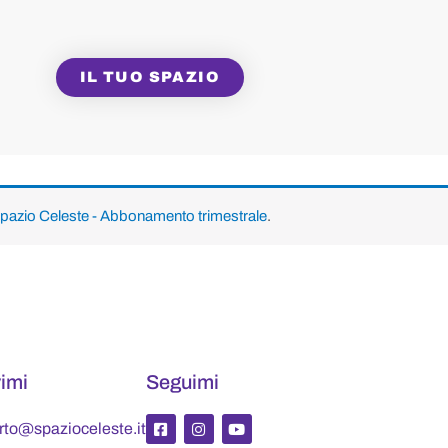
IL TUO SPAZIO
pazio Celeste - Abbonamento trimestrale
.
vimi
Seguimi
F
I
Y
rto@spazioceleste.it
a
n
o