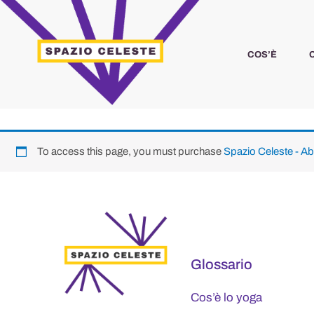
Vai
al
contenuto
COS’È
To access this page, you must purchase
Spazio Celeste - 
Glossario
Cos’è lo yoga