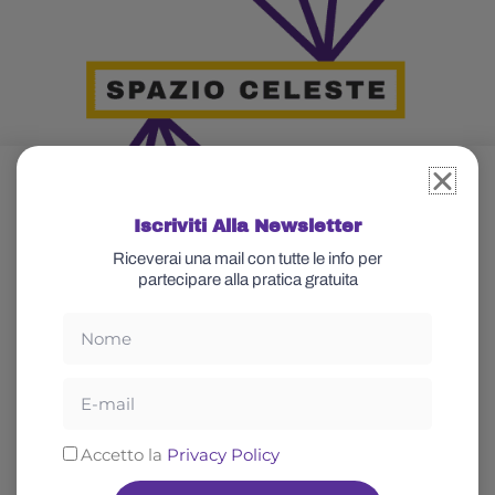
Iscriviti Alla Newsletter
Riceverai una mail con tutte le info per
partecipare alla pratica gratuita
Nome
Glossario
Celeste
Email
Cos’è lo yoga
Chi sono
Spiritualità
Abbonati
Privacy
Accetto la
Privacy Policy
Rilassamento
Blog