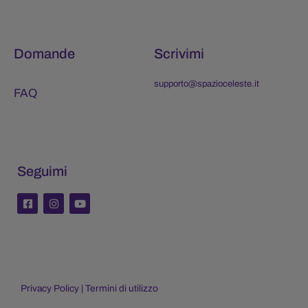
Domande
Scrivimi
supporto@spazioceleste.it
FAQ
Seguimi
F
I
Y
a
n
o
c
s
u
e
t
t
b
a
u
o
g
b
o
r
e
k
a
-
m
Privacy Policy
|
Termini di utilizzo
s
q