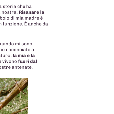
ia storia che ha
a nostra.
Risanare la
abolo di mia madre è
in funzione. È anche da
 quando mi sono
 ho cominciato a
uturo,
la mia e la
e vivono
fuori dal
nostre antenate.