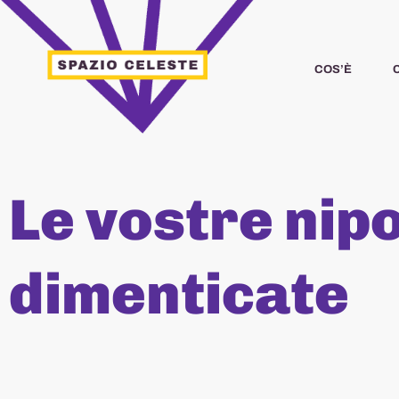
Vai
al
contenuto
COS’È
Le vostre nipo
dimenticate