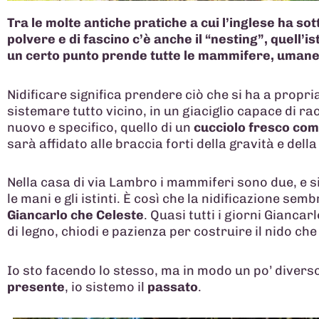
Tra le molte antiche pratiche a cui l’inglese ha sot
polvere e di fascino c’è anche il “nesting”, quell’is
un certo punto prende tutte le mammifere, uman
Nidificare significa prendere ciò che si ha a propri
sistemare tutto vicino, in un giaciglio capace di r
nuovo e specifico, quello di un
cucciolo fresco com
sarà affidato alle braccia forti della gravità e della
Nella casa di via Lambro i mammiferi sono due, e s
le mani e gli istinti. È così che la nidificazione se
Giancarlo che Celeste
. Quasi tutti i giorni Gianca
di legno, chiodi e pazienza per costruire il nido ch
Io sto facendo lo stesso, ma in modo un po’ diverso
presente
, io sistemo il
passato
.