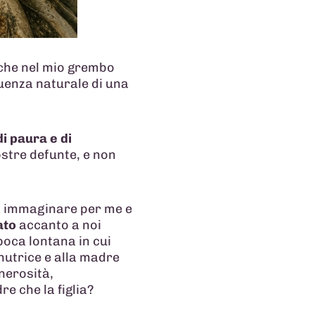
 che nel mio grembo
enza naturale di una
i paura e di
nostre defunte, e non
a immaginare per me e
ato
accanto a noi
poca lontana in cui
a nutrice e alla madre
enerosità,
re che la figlia?