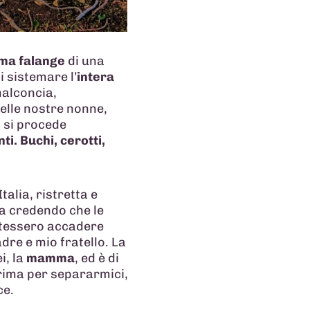
ima falange
di una
i sistemare l’
intera
alconcia,
elle nostre nonne,
, si procede
ti. Buchi, cerotti,
talia, ristretta e
ta credendo che le
otessero accadere
dre e mio fratello. La
i, la
mamma
, ed è di
prima per separarmici,
ce.