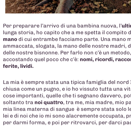
Per preparare l’arrivo di una bambina nuova, l’
ult
lunga storia, ho capito che a me spetta il compito d
mano
di cui entrambe facciamo parte. Una mano m
ammaccata, slogata, la mano delle nostre madri, d
delle nostre bisnonne. Per farlo non c’è un metodo
accostando quel poco che c’è:
nomi, ricordi, raccon
ferite, lividi.
La mia è sempre stata una tipica famiglia del nord I
chiusa come un pugno, e io ho vissuto tutta una vi
cose importanti, quelle che ti segnano davvero, p
soltanto tra
noi quattro
, tra me, mia madre, mio pa
mia linea materna di sangue
è sempre stata solo le
lei e di noi che io mi sono alacremente occupata, 
per darmi forma, e poi per ritrovarci, per darci pa