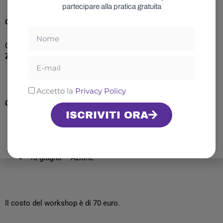
partecipare alla pratica gratuita
Calendario degli incontri
Nome
Gli incontri avverranno di
domenica, dalle 21:00 alle 22:00, su
ZOOM
e/o in
streaming
.
Email
Privacy
Accetto la
Privacy Policy
Calendario degli incontri e dei temi
ISCRIVITI ORA
16 maggio – Percezione
30 maggio – Espressione
6 giugno – Presenza
13 giugno – Azione
Il costo del workshop è di 70 euro.