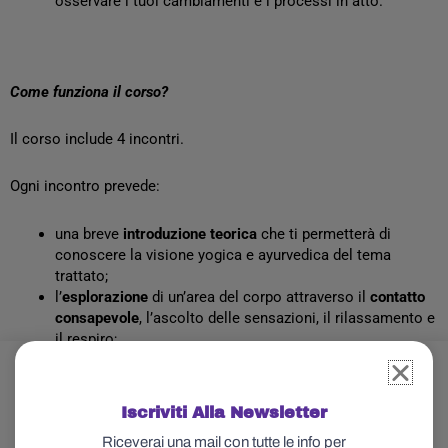
osservare i tuoi cambiamenti e i processi in atto.
Come funziona il corso?
Il corso include 4 incontri.
Ogni incontro prevede:
una breve
introduzione teorica
che ti permetterà di
conoscere la visione yogica e ayurvedica del tema
trattato;
l’
esplorazione
di un’area del corpo attraverso il
contatto
consapevole
, l’ascolto delle sensazioni, il rilassamento e
il respiro;
una fase di finale di
rappresentazione
delle sensazioni e
dell’esperienza vissuta su apposite schede che ti
forniremo noi.
Iscriviti Alla Newsletter
Riceverai una mail con tutte le info per