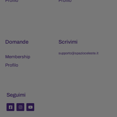
Profilo
Profilo
Domande
Scrivimi
supporto@spazioceleste.it
Membership
Profilo
Seguimi
F
I
Y
a
n
o
c
s
u
e
t
t