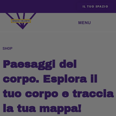
Vai
IL TUO SPAZIO
al
contenuto
SHOP
Paesaggi del
corpo. Esplora il
tuo corpo e traccia
la tua mappa!