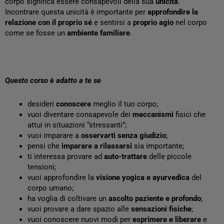
corpo significa essere consapevoli della sua
unicità
.
Incontrare questa unicità è importante per
approfondire la
relazione con il proprio sé
e sentirsi a
proprio
agio
nel corpo
come se fosse un
ambiente
familiare
.
Questo corso è adatto a te se
desideri
conoscere
meglio il tuo corpo;
vuoi diventare consapevole dei
meccanismi
fisici che
attui in situazioni “stressanti”;
vuoi imparare a
osservarti senza giudizio
;
pensi che
imparare a rilassarsi
sia importante;
ti interessa provare ad
auto-trattare
delle piccole
tensioni;
vuoi approfondire la
visione yogica e ayurvedica
del
corpo umano;
ha voglia di coltivare un
ascolto paziente e profondo
;
vuoi provare a dare spazio alle
sensazioni fisiche
;
vuoi conoscere nuovi modi per
esprimere e liberare
e