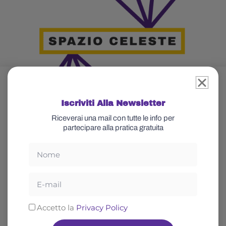
Iscriviti Alla Newsletter
Riceverai una mail con tutte le info per
partecipare alla pratica gratuita
Nome
Glossario
Celeste
Email
Cos’è lo yoga
Chi sono
Spiritualità
Abbonati
Privacy
Accetto la
Privacy Policy
Rilassamento
Blog