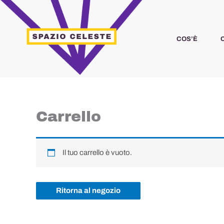
Vai
al
contenuto
COS’È
Carrello
Il tuo carrello è vuoto.
Ritorna al negozio