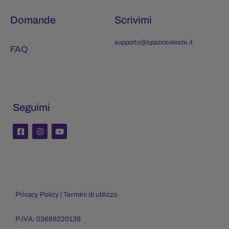
Domande
Scrivimi
supporto@spazioceleste.it
FAQ
Seguimi
F
I
Y
a
n
o
c
s
u
e
t
t
b
a
u
o
g
b
o
r
e
k
a
-
m
Privacy Policy
|
Termini di utilizzo
s
q
u
a
P.IVA: 03689220139
r