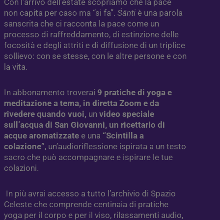
Con l’arrivo dell’estate scopriamo che la pace
non capita per caso ma “si fa”.
Śānti
è una parola
sanscrita che ci racconta la pace come un
processo di raffreddamento, di estinzione delle
focosità e degli attriti e di diffusione di un triplice
sollievo: con se stesse, con le altre persone e con
la vita.
In abbonamento troverai
9
pratiche di yoga e
meditazione a tema, in diretta Zoom e da
rivedere quando vuoi,
un
video speciale
sull’acqua di San Giovanni, un ricettario di
acque aromatizzate
e una
“Scintilla a
colazione”
, un’audioriflessione ispirata a un testo
sacro che può accompagnare e ispirare le tue
colazioni.
In più avrai accesso a tutto l’archivio di Spazio
Celeste che comprende centinaia di pratiche
yoga per il corpo e per il viso, rilassamenti audio,