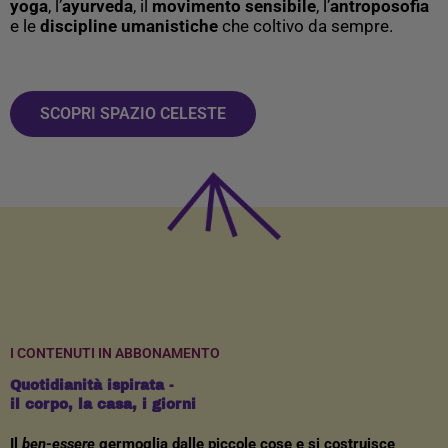
yoga
, l’
ayurveda
, il
movimento sensibile
, l’
antroposofia
e le
discipline umanistiche
che coltivo da sempre.
SCOPRI SPAZIO CELESTE
I CONTENUTI IN ABBONAMENTO
Quotidianità ispirata -
il corpo, la casa, i giorni
Il
ben-essere
germoglia dalle piccole cose e si costruisce