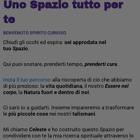
Uno Spazio tutto per
te
BENVENUTO SPIRITO CURIOSO
Chiudi gli occhi ed espira:
sei approdata nel
tuo
Spazio
.
Qui puoi sostare, prenderti tempo,
prenderti cura
.
Inizia il tuo percorso
alla riscoperta di ciò che abbiamo
di più prezioso: la
vita quotidiana
, il nostro
Essere nel
corpo
, la
Natura fuori e dentro di noi
.
Ci sarò io a guidarti. Insieme impareremo a trasformare
le
più
piccole cose
nei nostri
talismani
.
Mi chiamo
Celeste
e ho costruito questo
Spazio
per
condividere con te la mia ricerca spirituale attraverso lo